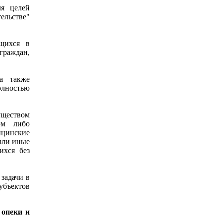
ля целей
ельстве"
щихся в
раждан,
а также
олностью
уществом
ом либо
ицинские
или иные
ихся без
 задачи в
бъектов
 опеки и