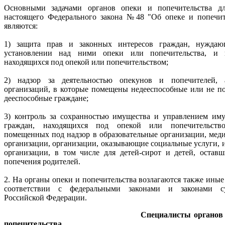
Основными задачами органов опеки и попечительства д
настоящего Федерального закона №48 "Об опеке и попечит
являются:
1) защита прав и законных интересов граждан, нуждаю
установлении над ними опеки или попечительства, и г
находящихся под опекой или попечительством;
2) надзор за деятельностью опекунов и попечителей, 
организаций, в которые помещены недееспособные или не п
дееспособные граждане;
3) контроль за сохранностью имущества и управлением им
граждан, находящихся под опекой или попечительств
помещенных под надзор в образовательные организации, мед
организации, организации, оказывающие социальные услуги, 
организации, в том числе для детей-сирот и детей, оставш
попечения родителей.
2. На органы опеки и попечительства возлагаются также иные
соответствии с федеральными законами и законами су
Российской Федерации.
Специалисты органов
попечительства